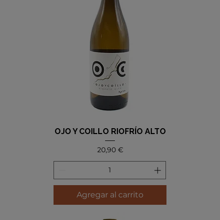
OJO Y COILLO RIOFRÍO ALTO
Precio
20,90 €
Agregar al carrito