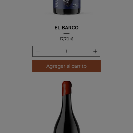
EL BARCO
Precio
17,70 €
Agregar al carrito