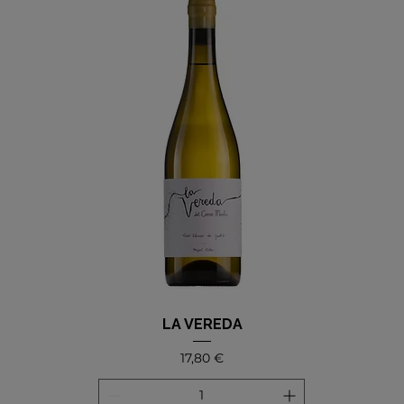
LA VEREDA
Precio
17,80 €