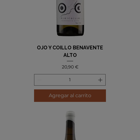
OJO Y COILLO BENAVENTE
ALTO
Precio
20,90 €
Agregar al carrito