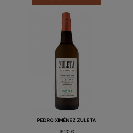
PEDRO XIMÉNEZ ZULETA
Precio
18,20 €