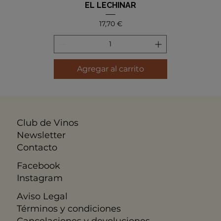
EL LECHINAR
Precio
17,70 €
Agregar al carrito
Club de Vinos
Newsletter
Contacto
Facebook
Instagram
Aviso Legal
​Términos y condiciones
Cancelaciones y devoluciones