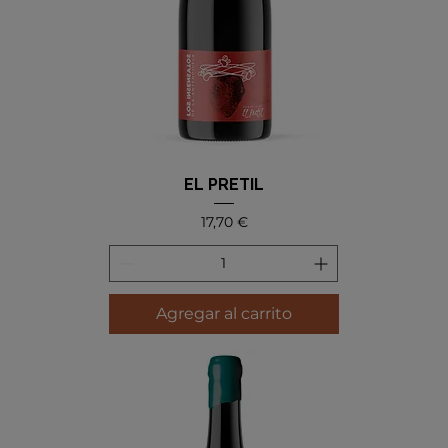
EL PRETIL
Precio
17,70 €
Agregar al carrito