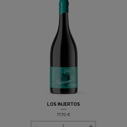
LOS INJERTOS
Precio
17,70 €