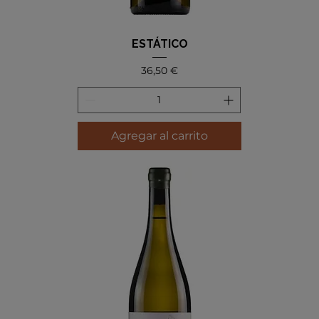
ESTÁTICO
Precio
36,50 €
Agregar al carrito