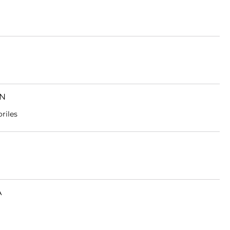
EN
riles
A