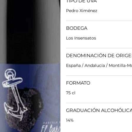
TIPO DE UVA
Pedro Ximénez
BODEGA
Los Insensatos
DENOMINACIÓN DE ORIG
España / Andalucía / Montilla-Mo
FORMATO
75 cl
GRADUACIÓN ALCOHÓLIC
14%