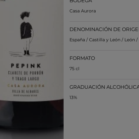
BODEGA
Casa Aurora
DENOMINACIÓN DE ORIG
España / Castilla y León / León /
FORMATO
75 cl
GRADUACIÓN ALCOHÓLIC
13%