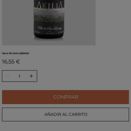
VILLA DE SAN LORENZO
Precio
16,55 €
COMPRAR
AÑADIR AL CARRITO