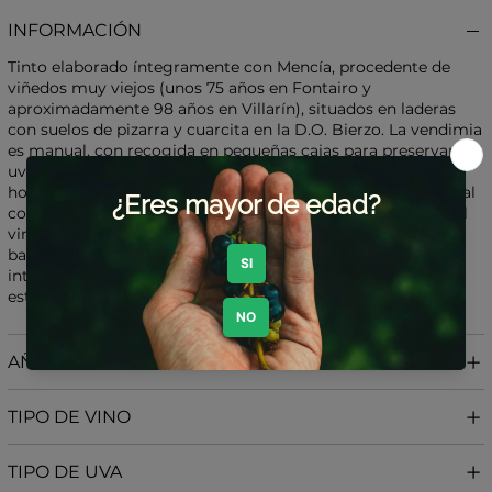
INFORMACIÓN
Tinto elaborado íntegramente con Mencía, procedente de
viñedos muy viejos (unos 75 años en Fontairo y
aproximadamente 98 años en Villarín), situados en laderas
con suelos de pizarra y cuarcita en la D.O. Bierzo. La vendimia
es manual, con recogida en pequeñas cajas para preservar la
uva. Se fermenta de forma espontánea en depósitos de
hormigón, incorporando una fermentación carbónica parcial
con raspón en un fermentador separado. Posteriormente, el
vino envejece durante 9 meses en hormigón (70 %) y en
barricas usadas de roble francés (30 %), con mínima
intervención, bajo SO₂ controlado y un embotellado sin
estabilización, ni clarificación ni filtración.
AÑADA
TIPO DE VINO
TIPO DE UVA