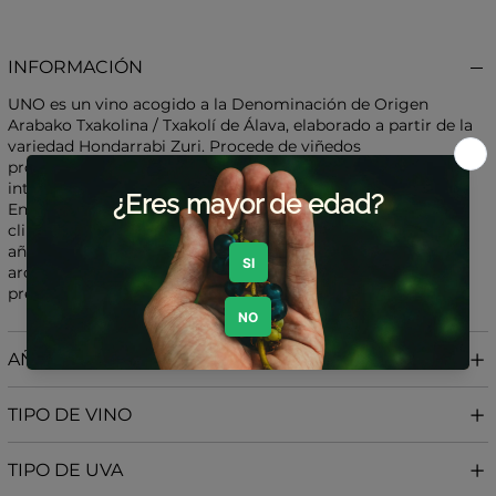
INFORMACIÓN
UNO es un vino acogido a la Denominación de Origen
Arabako Txakolina / Txakolí de Álava, elaborado a partir de la
variedad Hondarrabi Zuri. Procede de viñedos
propios trabajados con una viticultura de mínima
intervención y razonada, situados en Artomaña y Lezama.
En Artomaña, los suelos son aluviales y profundos, y la
climatología oscila entre atlántica y continental según la
añada; mientras que en Lezama predominan los suelos
arcillosos y un clima atlántico, con abundantes
precipitaciones y temperaturas más moderadas.
AÑADA
TIPO DE VINO
TIPO DE UVA