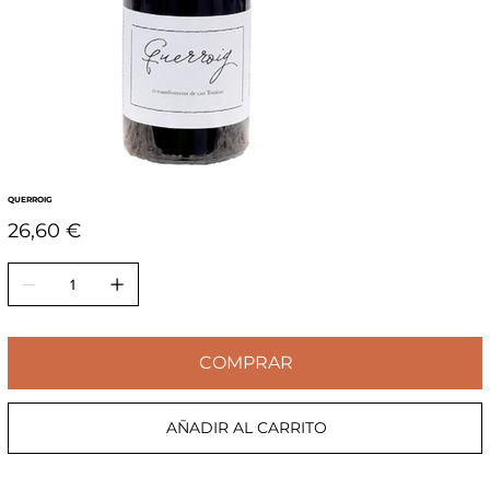
QUERROIG
Precio
26,60 €
COMPRAR
AÑADIR AL CARRITO