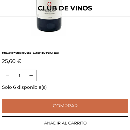
CLUB DE VINOS
PINEAU D'AUNIS ROUGES - JARDIN DU POIRA 2023
Precio
25,60 €
Solo 6 disponible(s)
COMPRAR
AÑADIR AL CARRITO