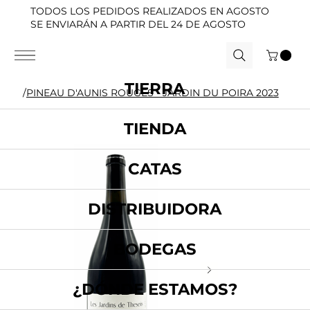
TODOS LOS PEDIDOS REALIZADOS EN AGOSTO
SE ENVIARÁN A PARTIR DEL 24 DE AGOSTO
TIERRA
/
PINEAU D'AUNIS ROUGES - JARDIN DU POIRA 2023
TIENDA
CATAS
DISTRIBUIDORA
BODEGAS
¿DÓNDE ESTAMOS?