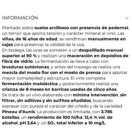
INFORMACIÓN
Plantado sobre
suelos arcillosos con presencia de pedernal
,
un terroir que aporta tensión y carácter mineral al vino. Las
viñas, de 16 años de edad
, se vendimian
manualmente en
cajas
para preservar la calidad de la uva.
En bodega, las uvas se someten a un
despalillado manual
superior al 90 %
y realizan una
maceración en depósitos de
fibra de vidrio
. La fermentación se lleva a cabo con
levaduras autóctonas
, y antes del trasiego se realiza una
mezcla del mosto flor con el mosto de prensa
para aportar
mayor complejidad y estructura. El vino completa
fermentación maloláctica
y posteriormente realiza una
crianza de 8 meses en barricas usadas de cinco años
.
Se trata de un vino elaborado con
mínima intervención
,
sin
filtrar, sin aditivos y sin sulfitos añadidos
, buscando
expresar con pureza el carácter del viñedo y de la variedad
Pineau d’Aunis
. La producción es limitada, con
3.785
botellas
, un
rendimiento de 100 hl/ha
,
12,4 % vol. de
alcohol
,
pH 3,64
y un
SO₂ total inferior a 10 mg/L
.