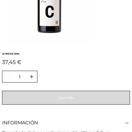
LE ROUGE 2024
Precio
37,45 €
Agotado
INFORMACIÓN