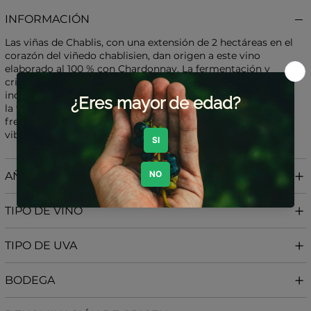
INFORMACIÓN
Las viñas de Chablis, con una extensión de 2 hectáreas en el
corazón del viñedo chablisien, dan origen a este vino
elaborado al 100 % con Chardonnay. La fermentación y
crianza se realizan íntegramente en depósitos de acero
inoxidable, con el fin de preservar la pureza varietal y
la tipicidad de la denominación. El resultado es un Chablis
fresco, potente y persistente, fiel a la identidad mineral y
vibrante de su terruño.
AÑADA
TIPO DE VINO
TIPO DE UVA
BODEGA