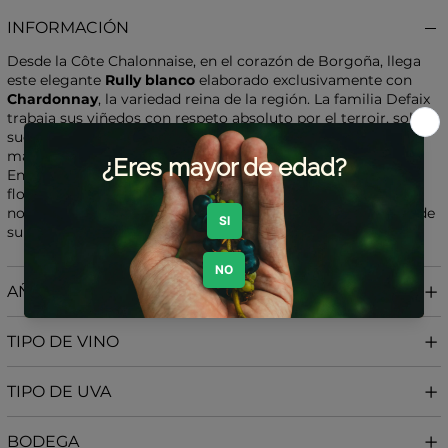
INFORMACIÓN
Desde la Côte Chalonnaise, en el corazón de Borgoña, llega
este elegante
Rully blanco
elaborado exclusivamente con
Chardonnay
, la variedad reina de la región. La familia Defaix
trabaja sus viñedos con respeto absoluto por el terroir, sobre
suelos arcillo-calcáreos que aportan frescura, tensión y una
marcada expresión mineral.
En copa es puro equilibrio: aromas de fruta blanca fresca,
flores blancas y un delicado toque cítrico, acompañados de
notas sutiles de almendra y ligera cremosidad procedente de
su crianza sobre lías.
AÑADA
TIPO DE VINO
TIPO DE UVA
BODEGA