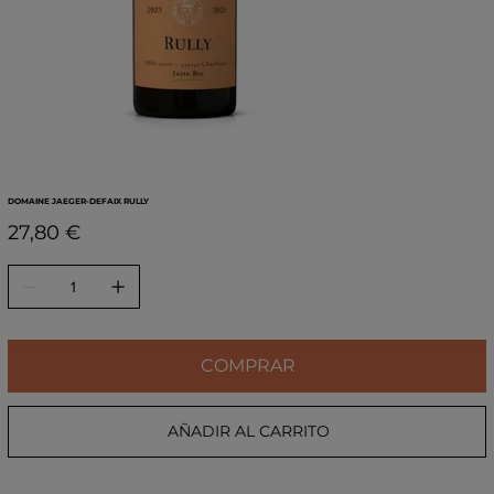
DOMAINE JAEGER-DEFAIX RULLY
Precio
27,80 €
COMPRAR
AÑADIR AL CARRITO