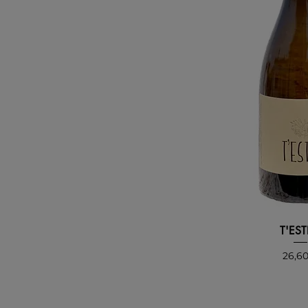
T'EST
Preci
26,6