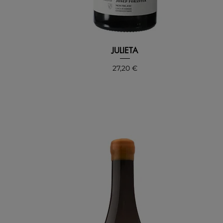
JULIETA
Precio
27,20 €