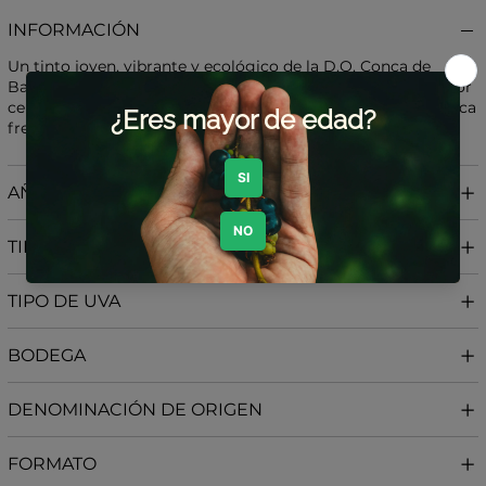
INFORMACIÓN
Un tinto joven, vibrante y ecológico de la D.O. Conca de
Barberà, elaborado con Tempranillo y Trepat. Ofrece un color
cereza brillante, aromas florales y frutales, y un paso por boca
fresco y persistente.
AÑADA
TIPO DE VINO
TIPO DE UVA
BODEGA
DENOMINACIÓN DE ORIGEN
FORMATO