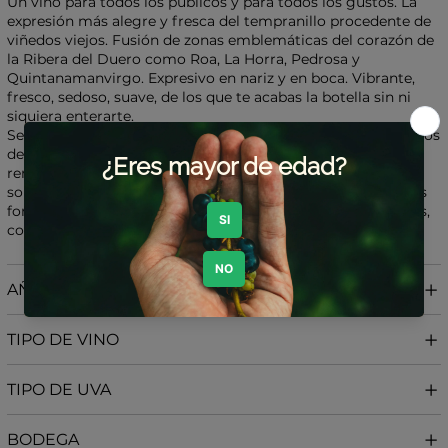
Un vino para todos los públicos y para todos los gustos. La
expresión más alegre y fresca del tempranillo procedente de
viñedos viejos. Fusión de zonas emblemáticas del corazón de
la Ribera del Duero como Roa, La Horra, Pedrosa y
Quintanamanvirgo. Expresivo en nariz y en boca. Vibrante,
fresco, sedoso, suave, de los que te acabas la botella sin ni
siquiera enterarte.
Se elabora con fermentación a baja temperatura en depósitos
de 5.000 l de acero inoxidable y hormigón con ligeros
remontados para una baja extracción y posterior crianza
sobre lías. Crianza de 14 meses barricas usadas de diferentes
formatos y hormigón. Mezcla de diferentes zonas y parcelas,
con suelos de arenas, arcillas y calizas.
AÑADA
TIPO DE VINO
TIPO DE UVA
BODEGA