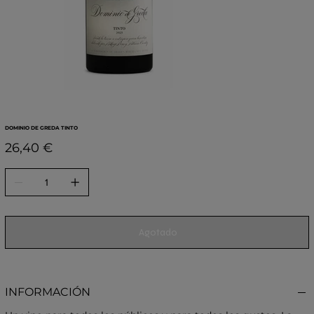
DOMINIO DE GREDA TINTO
Precio
26,40 €
Agotado
INFORMACIÓN