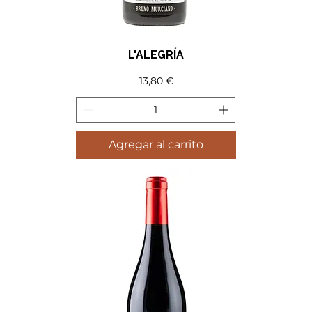
L'ALEGRÍA
Precio
13,80 €
Agregar al carrito