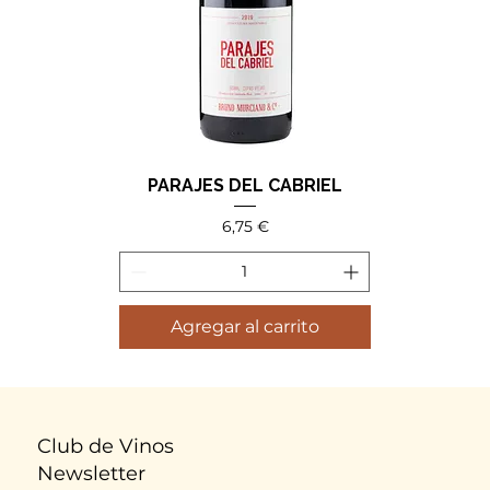
PARAJES DEL CABRIEL
Precio
6,75 €
Agregar al carrito
Club de Vinos
Newsletter