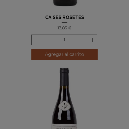
CA SES ROSETES
Precio
13,85 €
Agregar al carrito