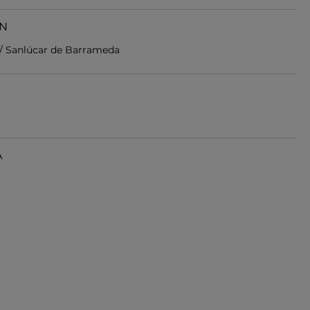
EN
 / Sanlúcar de Barrameda
A