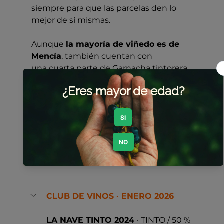
siempre para que las parcelas den lo 
mejor de sí mismas.
Aunque 
la mayoría de viñedo es de 
Mencía
, también cuentan con
una cuarta parte de Garnacha tintorera 
y otro cuarto de Palomino fino, la uva 
jerezana por antonomasia y que ha 
sabido adaptarse a la perfección a 
tierras leonesas. En menor medida 
también están presentes otras 
variedades autóctonas como son la 
Doña Blanca o la Godello.
CLUB DE VINOS · ENERO 2026
LA NAVE TINTO 2024 
· TINTO / 50 % 