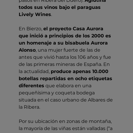
pasos en Ribera del Duero). 
Aglutina 
todos sus vinos bajo el paraguas 
Lively Wines
.
En Bierzo, 
el proyecto Casa Aurora 
que inició a principios de los 2000 es 
un homenaje a su bisabuela Aurora 
Alonso
, una mujer fuerte de las de 
antes que vivió hasta los 106 años y fue 
de las primeras mineras de España. En 
la actualidad, 
produce apenas 10.000 
botellas repartidas en ocho etiquetas 
diferentes
 que elabora en una 
pequeñísima y coqueta bodega 
situada en el caso urbano de Albares de 
la Ribera.
Por su ubicación en zonas de montaña, 
la mayoría de las viñas están valladas (“a 