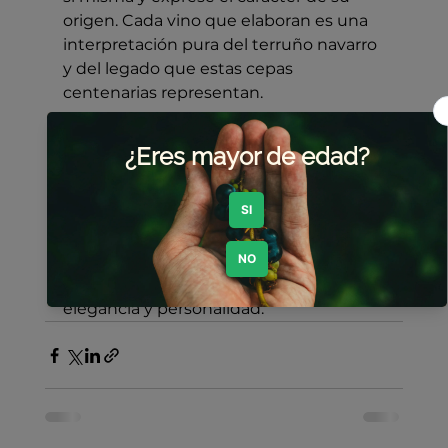
origen. Cada vino que elaboran es una 
interpretación pura del terruño navarro 
y del legado que estas cepas 
centenarias representan.
El proyecto Aseginolaza & Leunda no 
solo busca producir vinos de calidad, 
sino también 
preservar el patrimonio 
vitivinícola
 de Navarra, demostrando 
que las viñas viejas, cuando se cuidan 
con pasión y compromiso, pueden 
ofrecer vinos llenos de frescura, 
elegancia y personalidad.