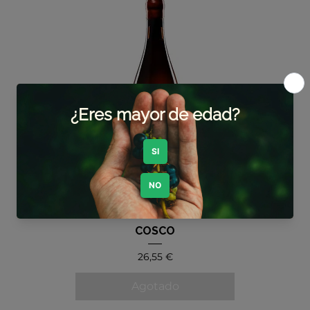
COSCO
Precio
26,55 €
Agotado