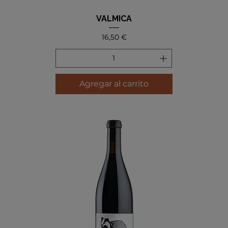
VALMICA
Precio
16,50 €
Agregar al carrito