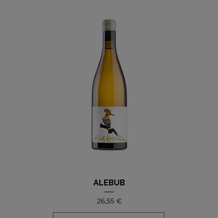
ALEBUB
Precio
26,55 €