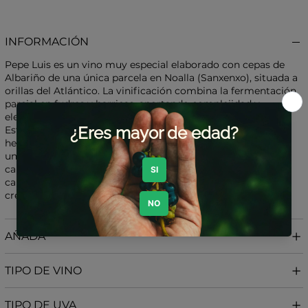
INFORMACIÓN
Pepe Luis es un vino muy especial elaborado con cepas de
Albariño de una única parcela en Noalla (Sanxenxo), situada a
orillas del Atlántico. La vinificación combina la fermentación
parcial en fudres y barricas, aportando complejidad y
elegancia al conjunto.
Este vino nace como un homenaje de Xurxo Alba a su
hermano fallecido, de quien toma su nombre. Se considera
uno de los vinos más complejos, singulares y con mayor
capacidad de guarda de la bodega, reflejando tanto el
carácter del Atlántico como la sensibilidad personal de su
creador.
AÑADA
TIPO DE VINO
TIPO DE UVA