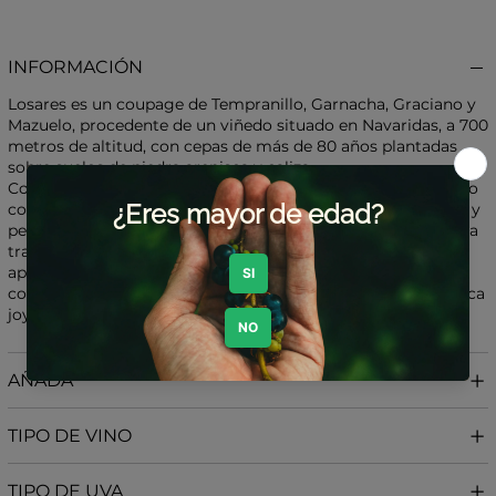
INFORMACIÓN
Losares es un coupage de Tempranillo, Garnacha, Graciano y
Mazuelo, procedente de un viñedo situado en Navaridas, a 700
metros de altitud, con cepas de más de 80 años plantadas
sobre suelos de piedra arenisca y caliza.
Con este vino, Olivier Rivière busca expresar lo que él mismo
considera su “Gran Cru Rioja”, un tinto de gran profundidad y
personalidad que refleja la esencia de un viñedo único y de la
tradición riojana más pura. Su producción es muy limitada:
apenas 600 botellas en total, de las cuales solo 250 se
comercializan en España, lo que lo convierte en una auténtica
joya de colección.
AÑADA
TIPO DE VINO
TIPO DE UVA