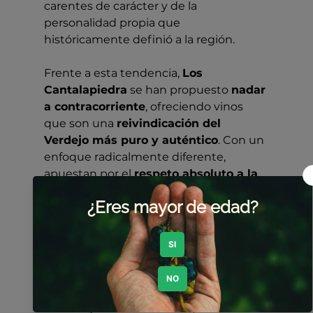
carentes de carácter y de la 
personalidad propia que 
históricamente definió a la región.
Frente a esta tendencia, 
Los 
Cantalapiedra
 se han propuesto 
nadar 
a contracorriente
, ofreciendo vinos 
que son una 
reivindicación del 
Verdejo más puro y auténtico
. Con un 
enfoque radicalmente diferente, 
apuestan por el 
respeto absoluto a la 
viña y al terroir
, trabajando con bajos 
rendimientos, fermentaciones 
espontáneas con levaduras autóctonas 
y una mínima intervención en bodega. 
El resultado son vinos sinceros, llenos 
de frescura, expresión y profundidad, 
que recuperan la verdadera esencia de 
La Seca y de la 
D.O. Rueda
, 