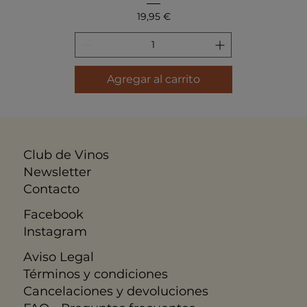
Precio
19,95 €
Agregar al carrito
Club de Vinos
Newsletter
Contacto
Facebook
Instagram
Aviso Legal
​Términos y condiciones
Cancelaciones y devoluciones