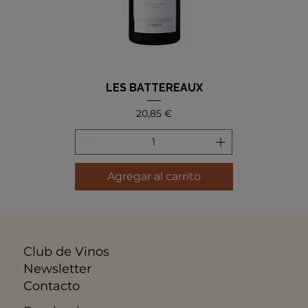
LES BATTEREAUX
Precio
20,85 €
Agregar al carrito
Club de Vinos
Newsletter
Contacto