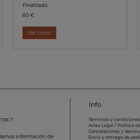
Finalizado
60
60 €
euros
Ver curso
Info
Términos y condicione
Aviso Legal / Política d
Cancelaciones y devolu
amos información de
Envío y entrega de ped