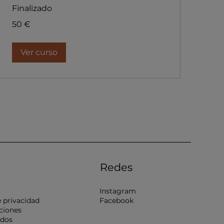
Finalizado
50
50 €
euros
Ver curso
Redes
s
Instagram
e privacidad
Facebook
ciones
idos