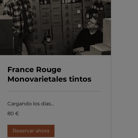
France Rouge
Monovarietales tintos
Cargando los días...
80
80 €
euros
Reservar ahora