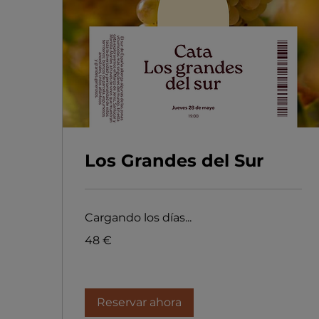
Los Grandes del Sur
Cargando los días...
48
48 €
euros
Reservar ahora