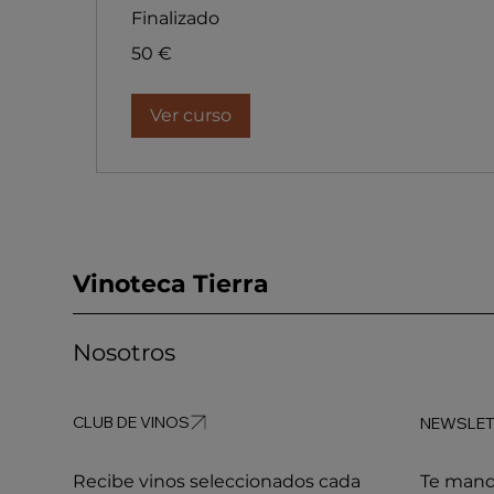
Finalizado
50
50 €
euros
Ver curso
Vinoteca Tierra
Nosotros
Recibe vinos seleccionados cada
Te mand