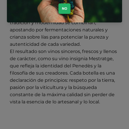
calcáreos y ferruginosos que aportan una
marcada mineralidad y frescura a sus vinos. La
bodega, de escala familiar, es un espacio donde
tradición y modernidad se combinan,
apostando por fermentaciones naturales y
crianza sobre lías para potenciar la pureza y
autenticidad de cada variedad.
El resultado son vinos sinceros, frescos y llenos
de carácter, como su vino insignia Mestratge,
que refleja la identidad del Penedès y la
filosofía de sus creadores. Cada botella es una
declaración de principios: respeto por la tierra,
pasión por la viticultura y la búsqueda
constante de la máxima calidad sin perder de
vista la esencia de lo artesanal y lo local.