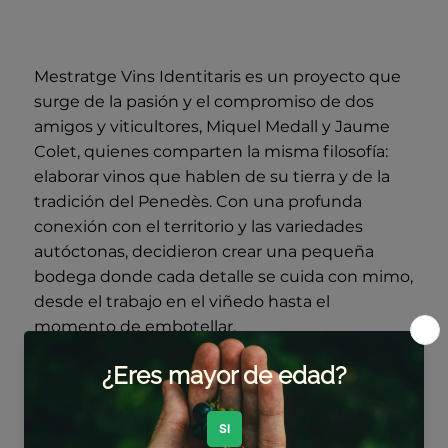
Mestratge Vins Identitaris es un proyecto que
surge de la pasión y el compromiso de dos
amigos y viticultores, Miquel Medall y Jaume
Colet, quienes comparten la misma filosofía:
elaborar vinos que hablen de su tierra y de la
tradición del Penedès. Con una profunda
conexión con el territorio y las variedades
autóctonas, decidieron crear una pequeña
bodega donde cada detalle se cuida con mimo,
desde el trabajo en el viñedo hasta el
momento de embotellar.
El proyecto se centra en la viticultura ecológica,
con prácticas respetuosas con el entorno,
vendimia manual y mínima intervención en la
bodega. Sus viñedos se asientan sobre suelos