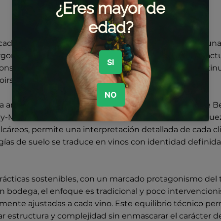
FICHA TÉCNICA
PROYECTO
cado en Santenay, en la Côte de Beaune, representa una
rgoñón. Con orígenes que se remontan al siglo XIX y actu
consolidado un enfoque basado en la precisión, la contin
roirs de Borgoña.
na amplia diversidad de denominaciones de la Côte de B
-Montrachet, Meursault, Volnay y Pommard. Esta riqueza
áreos, permite una interpretación detallada de cada cl
ogías de suelo se traduce en vinos con identidad definid
a prácticas sostenibles, con un marcado protagonismo del
n bodega, el enfoque es tradicional y poco intervencionis
mente ajustadas a cada vino. Este equilibrio técnico perm
r estructura y complejidad sin enmascarar el carácter del