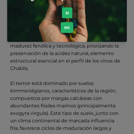
equilibrio vegetativo, el control de
rendimientos y la sanidad de la uva. El trabajo
parcelario es clave en el enfoque de la bodega,
permitiendo vinificaciones diferenciadas que
reflejan las particularidades de cada climat. La
vendimia se realiza en el momento óptimo de
madurez fenólica y tecnológica, priorizando la
preservación de la acidez natural, elemento
estructural esencial en el perfil de los vinos de
Chablis.
El terroir está dominado por suelos
kimmeridgianos, característicos de la región,
compuestos por margas calcáreas con
abundantes fósiles marinos (principalmente
exogyra virgula). Este tipo de suelo, junto con
un clima continental de marcada influencia
fría, favorece ciclos de maduración largos y