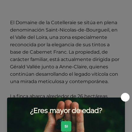
El Domaine de la Cotelleraie se sitúa en plena
denominación Saint-Nicolas-de-Bourgueil, en
el Valle del Loira, una zona especialmente
reconocida por la elegancia de sus tintos a
base de Cabernet Franc. La propiedad, de
carácter familiar, está actualmente dirigida por
Gérald Vallée junto a Anne-Claire, quienes
continúan desarrollando el legado vitícola con
una mirada meticulosa y contemporánea.
La finca abarca alrededor de 26 hectáreas
distribuidas en un mosaico de parcelas con
naturalezas muy distintas. Se alternan terrazas
de gravas, laderas con presencia de sílex y
bases calcáreas, así como zonas de cantos