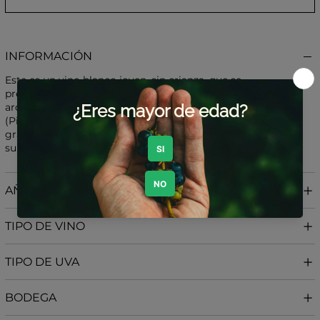
INFORMACIÓN
Este es un vino blanco joven, sin crianza, que se
presenta ligero y crujiente, con un estilo seco, afrutado y
aromático. Está elaborado con 100 % Grauer Burgunder
(Pinot Gris), variedad que aporta frescura, notas frutales y
gran expresividad. Un vino ideal para disfrutar por
su equilibrio y versatilidad gastronómica.
AÑADA
TIPO DE VINO
TIPO DE UVA
BODEGA