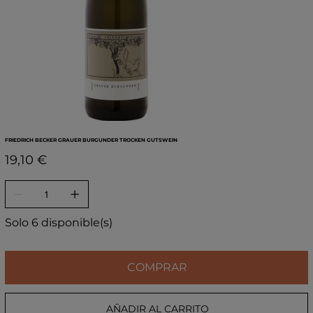
FRIEDRICH BECKER GRAUER BURGUNDER TROCKEN GUTSWEIN
Precio
19,10 €
Solo 6 disponible(s)
COMPRAR
AÑADIR AL CARRITO