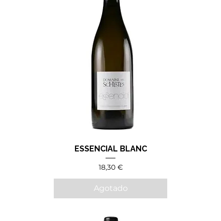
ESSENCIAL BLANC
Precio
18,30 €
Agotado