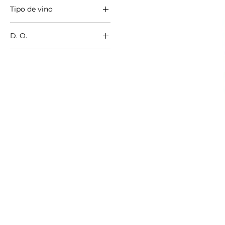
Tipo de vino
Blanco
D. O.
Espumoso
Centre Val de Loire