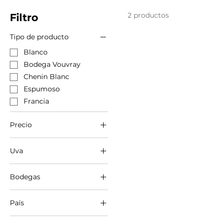
2 productos
Filtro
Tipo de producto
Blanco
Bodega Vouvray
Chenin Blanc
Espumoso
Francia
Precio
Uva
19 €
23 €
Chenin Blanc
Bodegas
Bodega Mathieu Cosme
País
Bodega Vouvray
Francia