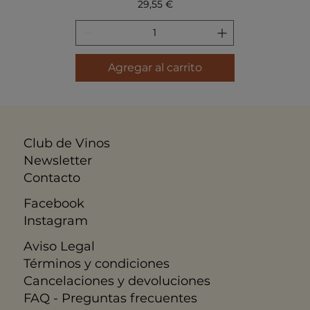
Precio
29,55 €
Agregar al carrito
Club de Vinos
Newsletter
Contacto
Facebook
Instagram
Aviso Legal
​Términos y condiciones
Cancelaciones y devoluciones
FAQ - Preguntas frecuentes