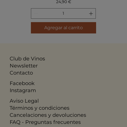
Precio
24,90 €
Agregar al carrito
Club de Vinos
Newsletter
Contacto
Facebook
Instagram
Aviso Legal
​Términos y condiciones
Cancelaciones y devoluciones
FAQ - Preguntas frecuentes