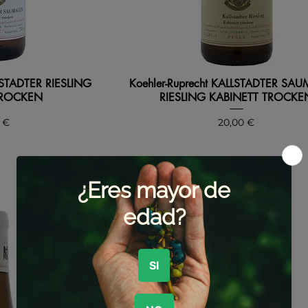
LLSTADTER RIESLING
Koehler-Ruprecht KALLSTADTER S
TROCKEN
RIESLING KABINETT TROCKE
io
Precio
 €
20,00 €