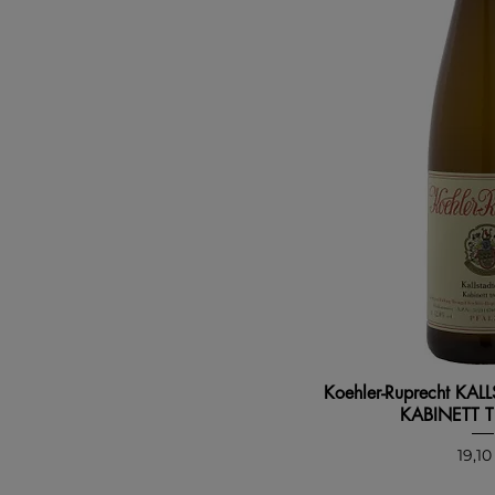
Koehler-Ruprecht KA
KABINETT 
Prec
19,10