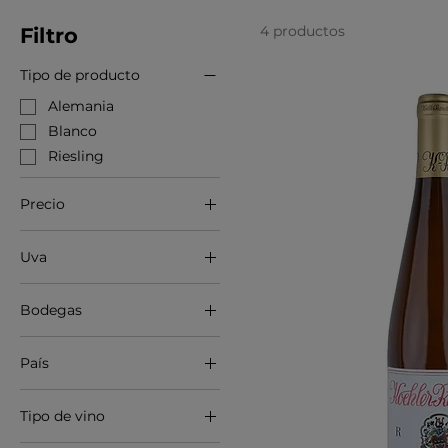
4 productos
Filtro
Tipo de producto
Alemania
Blanco
Riesling
Precio
Uva
19 €
50 €
Riesling
Bodegas
Bodega Koehler-
Ruprecht
País
Alemania
Tipo de vino
Blanco