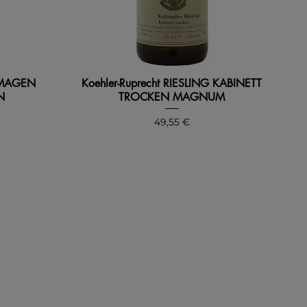
AUMAGEN
Koehler-Ruprecht RIESLING KABINETT
N
TROCKEN MAGNUM
Precio
49,55 €