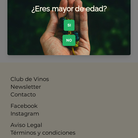
Todavía no hay
ningún producto...
Puedes elegir una categoría
diferente para seguir
comprando.
Club de Vinos
Newsletter
Contacto
Facebook
Instagram
Aviso Legal
​Términos y condiciones