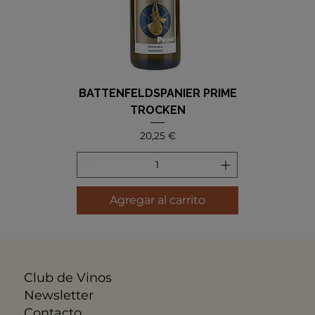
BATTENFELDSPANIER PRIME
TROCKEN
Precio
20,25 €
Agregar al carrito
Club de Vinos
Newsletter
Contacto