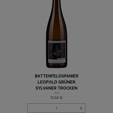
BATTENFELDSPANIER
LEOPOLD GRÜNER
SYLVANER TROCKEN
Precio
15,50 €