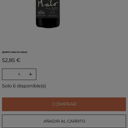
QUINTA MILÚ EL MALO
Precio
52,85 €
Solo 6 disponible(s)
COMPRAR
AÑADIR AL CARRITO