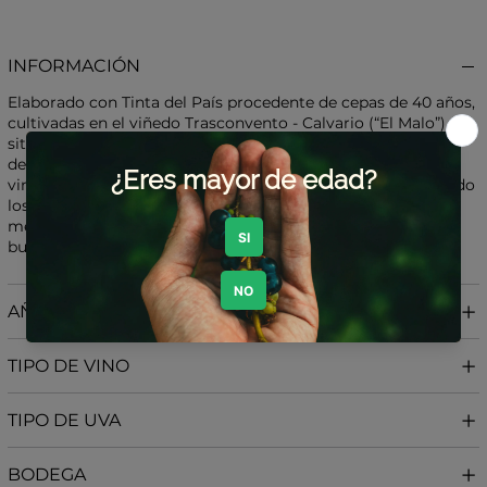
INFORMACIÓN
Elaborado con Tinta del País procedente de cepas de 40 años,
cultivadas en el viñedo Trasconvento - Calvario (“El Malo”),
situado a 920 metros sobre el nivel del mar. Los suelos son
de arenas arcillosas, lo que aporta carácter y singularidad al
vino. La uva se pisa tradicionalmente con los pies, respetando
los métodos ancestrales. La crianza se realiza durante 15
meses en barricas francesas usadas de 225 y 500 litros,
buscando elegancia y equilibrio.
AÑADA
TIPO DE VINO
TIPO DE UVA
BODEGA