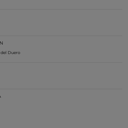
EN
a del Duero
A