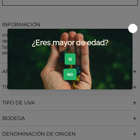
INFORMACIÓN
Vino tinto Reserva elaborado en la región alemana
de Rheinhessen a partir de cepas viejas (Alte Reben) de
Spätburgunder (Pinot Noir), que aportan profundidad,
elegancia y una marcada expresión varietal.
AÑADA
TIPO DE VINO
TIPO DE UVA
BODEGA
DENOMINACIÓN DE ORIGEN