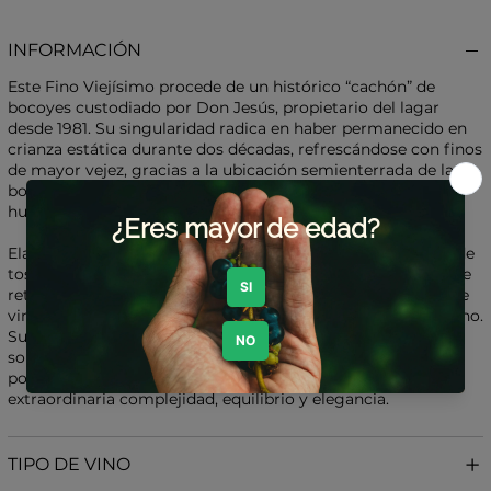
INFORMACIÓN
Este Fino Viejísimo procede de un histórico “cachón” de
bocoyes custodiado por Don Jesús, propietario del lagar
desde 1981. Su singularidad radica en haber permanecido en
crianza estática durante dos décadas, refrescándose con finos
de mayor vejez, gracias a la ubicación semienterrada de la
bodega, que garantiza condiciones de temperatura y
humedad estables.
Elaborado con 100% Pedro Ximénez cultivado en albarizas de
tosca hojaldrada —sustratos calcáreos de gran capacidad de
retención hídrica que aportan mineralidad y salinidad— este
vino expresa con fidelidad la identidad del terruño montillano.
Su crianza combina 15 años bajo el tradicional sistema de
soleras y criaderas en botas de roble americano, con una
posterior crianza oxidativa de 10 años, alcanzando así una
extraordinaria complejidad, equilibrio y elegancia.
TIPO DE VINO