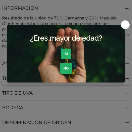
INFORMACIÓN
Resultado de la unión de 75 % Garnacha y 25 % Mazuelo
(Cariñena), elaborado con una cuidada selección de
microparcelas de viñas viejas. Pertenece a la añada 2018 y
estuvo sometido a una crianza de 6 meses en barricas usadas
de roble francés. La producción es limitada: 1.441 botellas
numeradas.
AÑADA
TIPO DE VINO
TIPO DE UVA
BODEGA
DENOMINACIÓN DE ORIGEN