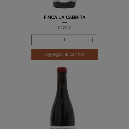
FINCA LA CABRITA
Precio
15,25 €
Agregar al carrito