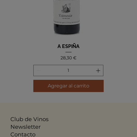
A ESPIÑA
Precio
28,30 €
Agregar al carrito
Club de Vinos
Newsletter
Contacto