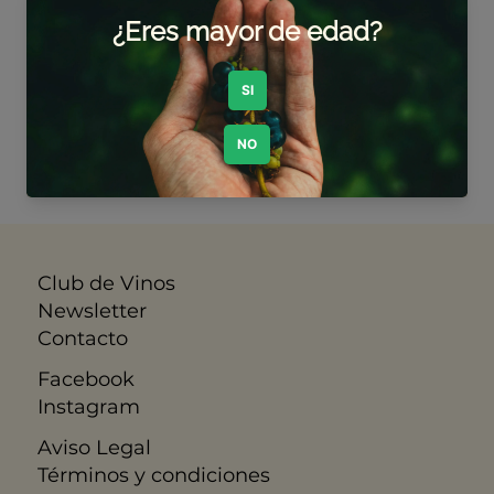
Todavía no hay
ningún producto...
Puedes elegir una categoría
diferente para seguir
comprando.
Club de Vinos
Newsletter
Contacto
Facebook
Instagram
Aviso Legal
​Términos y condiciones