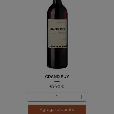
GRAND PUY
Precio
69,90 €
Agregar al carrito