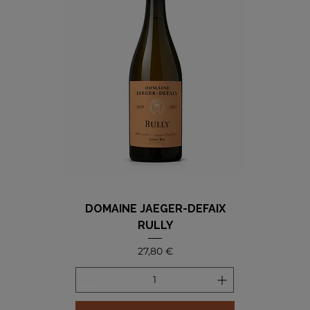
DOMAINE JAEGER-DEFAIX
RULLY
Precio
27,80 €