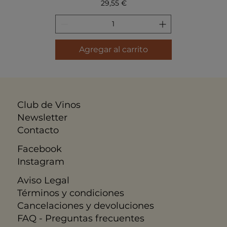
Precio
29,55 €
Agregar al carrito
Club de Vinos
Newsletter
Contacto
Facebook
Instagram
Aviso Legal
​Términos y condiciones
Cancelaciones y devoluciones
FAQ - Preguntas frecuentes