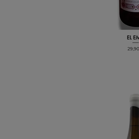
EL E
Preci
29,9