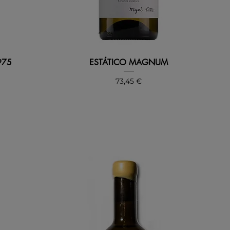
975
ESTÁTICO MAGNUM
Precio
73,45 €