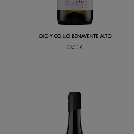
OJO Y COILLO BENAVENTE ALTO
Precio
20,90 €