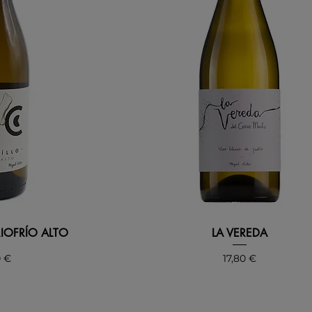
RIOFRÍO ALTO
LA VEREDA
o
Precio
0 €
17,80 €