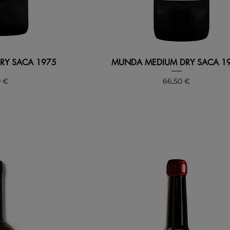
RY SACA 1975
MUNDA MEDIUM DRY SACA 1
o
Precio
0 €
66,50 €