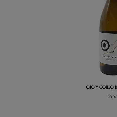
OJO Y COILLO 
Preci
20,9