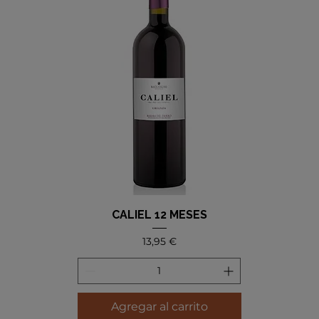
CALIEL 12 MESES
Precio
13,95 €
Agregar al carrito