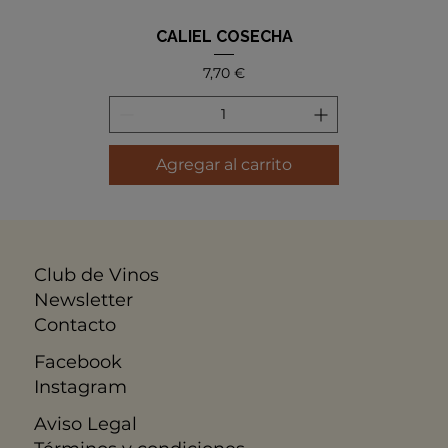
CALIEL COSECHA
Precio
7,70 €
Agregar al carrito
Club de Vinos
Newsletter
Contacto
Facebook
Instagram
Aviso Legal