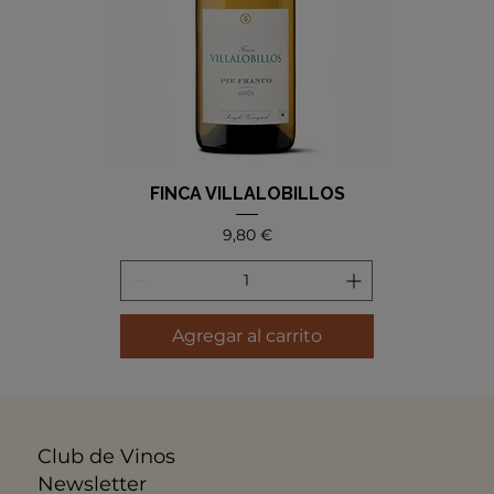
FINCA VILLALOBILLOS
Precio
9,80 €
Agregar al carrito
Club de Vinos
Newsletter