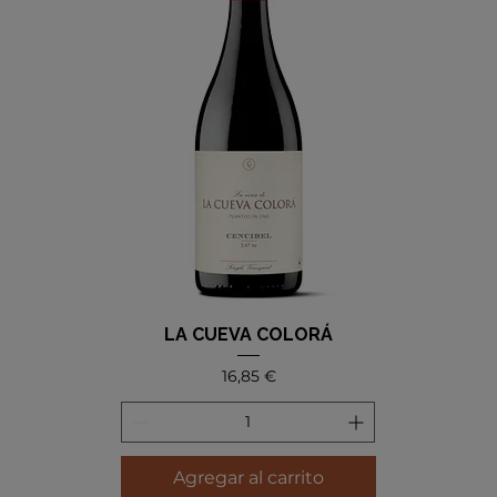
LA CUEVA COLORÁ
Precio
16,85 €
Agregar al carrito